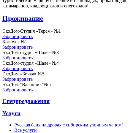
туристические маршруты пешие и на лошадях, прокат лодок,
катамаранов, квадроциклов и снегоходов!
Проживание
ЭкоДом-Студия «Терем» №1
Забронировать
Коттедж №2
Забронировать
ЭкоДом-студия «Шале» №3
Забронировать
ЭкоДом-студия «Шале» №4
Забронировать
ЭкоДом «Бочка» №5
Забронировать
ЭкоДом "Вагончик"№5
Забронировать
Спецпредложения
Услуги
Русская баня на дровах с сибирским уличным чаном!
Все услуги